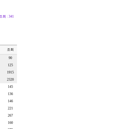
조회 : 341
조회
90
125
1915
2320
145
136
146
221
267
160